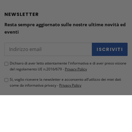
NEWSLETTER
Resta sempre aggiornato sulle nostre ultime novità ed
eventi
ISCRIVITI
Dichiaro di aver letto attentamente l'informativa e di aver preso visione
del regolamento UE n.2016/679 -
Privacy Policy
Sì, voglio ricevere la newsletter e acconsento all’utilizzo dei miei dati
come da informativa privacy -
Privacy Policy