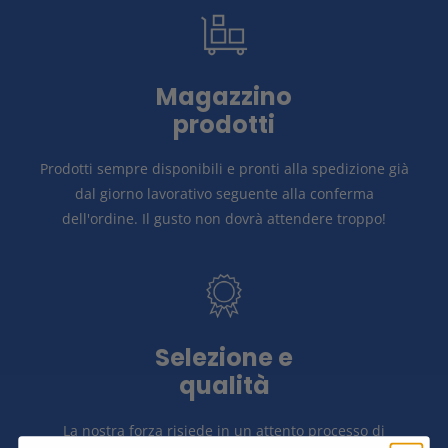
Magazzino
prodotti
Prodotti sempre disponibili e pronti alla spedizione già
dal giorno lavorativo seguente alla conferma
dell'ordine.
Il gusto non dovrà attendere troppo!
Selezione e
qualità
La nostra forza risiede in un attento
processo di