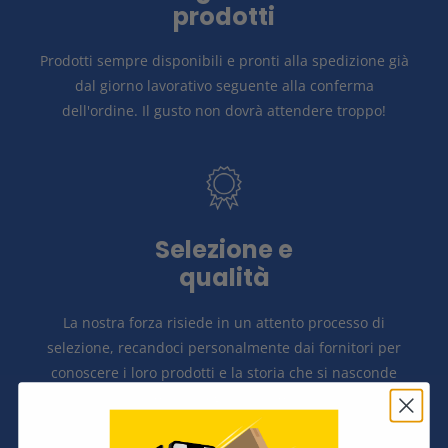
prodotti
Prodotti sempre disponibili e pronti alla spedizione già
dal giorno lavorativo seguente alla conferma
dell'ordine.
Il gusto non dovrà attendere troppo!
Selezione e
qualità
La nostra forza risiede in un attento
processo di
selezione, recandoci personalmente dai fornitori per
conoscere i loro prodotti e la storia
che si nasconde
dietro ad ognuno di essi.