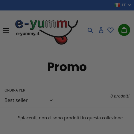
Vai
IT
direttamente
ai
Car
contenuti
Cerca
Accedi
C
Promo
o
l
ORDINA PER
0 prodotti
l
Spiacenti, non ci sono prodotti in questa collezione
e