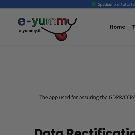
Vai
Spediamo in tutta Ita
direttamente
ai
Home
T
contenuti
The app used for assuring the GDPR/CCPA c
Data Rectificati