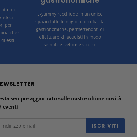
gastronomiche
n attento
E-yummy racchiude in un unico
candoci
spazio tutte le migliori peculiarità
ri per
gastronomiche, permettendoti di
storia
che si
effettuare gli acquisti in modo
di essi.
semplice, veloce e sicuro.
EWSLETTER
esta sempre aggiornato sulle nostre ultime novità
d eventi
ISCRIVITI