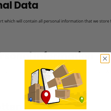
nal Data
t which will contain all personal information that we store 
ersonal Information
 you do not agree for your personal information to be colle
otten