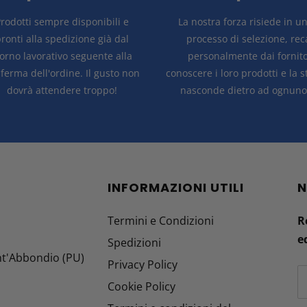
rodotti sempre disponibili e
La nostra forza risiede in u
ronti alla spedizione già dal
processo di selezione, re
iorno lavorativo seguente alla
personalmente dai fornito
ferma dell'ordine.
Il gusto non
conoscere i loro prodotti e la 
dovrà attendere troppo!
nasconde dietro ad ognuno 
INFORMAZIONI UTILI
N
Termini e Condizioni
R
e
Spedizioni
nt'Abbondio (PU)
Privacy Policy
Cookie Policy