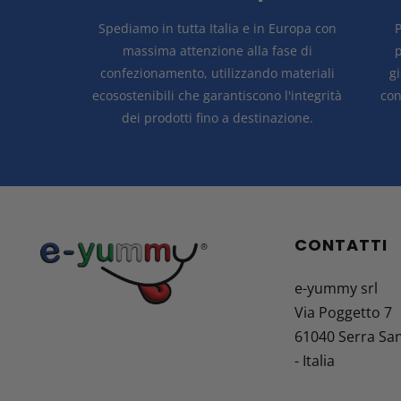
Spediamo in tutta Italia e in Europa con
P
massima attenzione alla fase di
p
confezionamento, utilizzando materiali
g
ecosostenibili che garantiscono l'integrità
con
dei prodotti fino a destinazione.
CONTATTI
e-yummy srl
Via Poggetto 7
61040 Serra Sa
- Italia