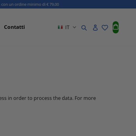
a con un ordine minimo di € 79,00
Carrell
Contatti
Cerca
Accedi
IT
ess in order to process the data. For more