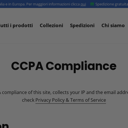
lia e in Europa. Per maggiori informazioni clicca
qui
Spedizione gratuit
utti i prodotti
Collezioni
Spedizioni
Chi siamo
CCPA Compliance
ompliance of this site, collects your IP and the email addr
check
Privacy Policy & Terms of Service
on