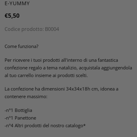
VENDITORE
E-YUMMY
Prezzo
€5,50
di
Codice prodotto:
B0004
listino
Inserimento
del
Come funziona?
prodotto
nel
Per ricevere i tuoi prodotti all'interno di una fantastica
carrello
confezione regalo a tema natalizio, acquistala aggiungendola
al tuo carrello insieme ai prodotti scelti.
La confezione ha dimensioni 34x34x18h cm, idonea a
contenere massimo:
-n°1 Bottiglia
-n°1 Panettone
-n°4 Altri prodotti del nostro catalogo*