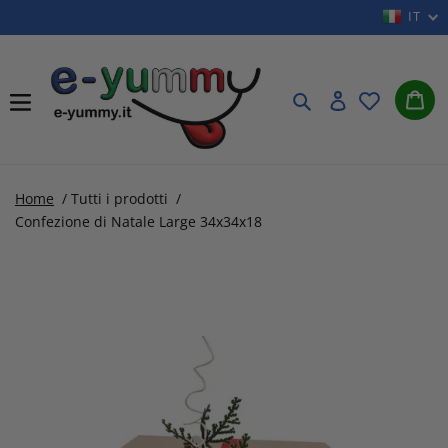
Vai
IT
direttamente
ai
Car
contenuti
Cerca
Accedi
Home
/
Tutti i prodotti
/
Confezione di Natale Large 34x34x18