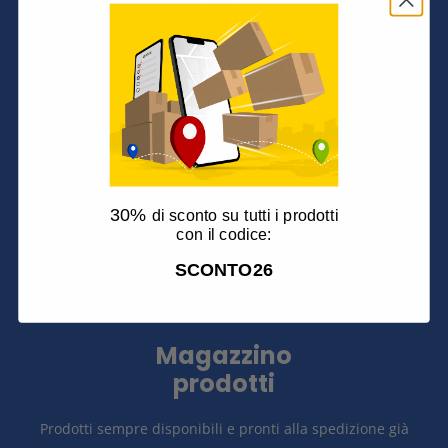
Spedizione in
tutta Europa
Spediamo in tutta Italia e in Europa con massima
attenzione alla fase di confezionamento, utilizzando
materiali ecosostenibili che garantiscono l'integrità dei
30%
di sconto su tutti i prodotti
prodotti fino a destinazione.
con il codice:
SCONTO26
Magazzino
prodotti
Prodotti sempre disponibili e pronti alla spedizione già