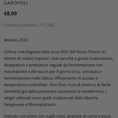
VENDITORE
GAROFOLI
Prezzo
€8,00
di
Codice prodotto:
211.266
listino
Inserimento
del
Annata: 2023
prodotto
nel
Colline marchigiane nella zona DOC del Rosso Piceno su
carrello
terreni di medio impasto. Uve raccolte a giusta maturazione,
diraspatura e pressatura seguite da fermentazione con
macerazione sulle bucce per 5 giorni circa, svinatura e
fermentazione malo lattica, affinamento in acciaio a
temperatura controllata. Vino fine, ricco di aromi e di facile
bevibilità già dalla primavera successiva la vendemmia. I
vitigni utilizzati sono quelli tradizionali delle Marche,
Sangiovese e Montepulciano.
Indicato con primi con sughi rossi, grigliate di carne e pizza.