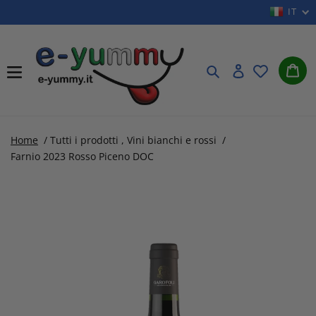
Vai
IT
direttamente
ai
Car
contenuti
Cerca
Accedi
Home
/
Tutti i prodotti
,
Vini bianchi e rossi
/
Farnio 2023 Rosso Piceno DOC