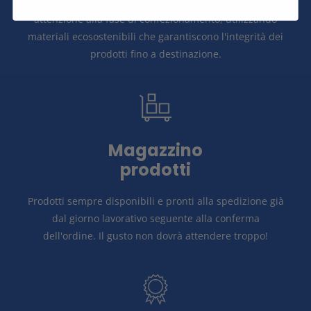
Spediamo in tutta Italia e in Europa con massima
attenzione alla fase di confezionamento, utilizzando
materiali ecosostenibili che garantiscono l'integrità dei
prodotti fino a destinazione.
Magazzino
prodotti
Prodotti sempre disponibili e pronti alla spedizione già
dal giorno lavorativo seguente alla conferma
dell'ordine.
Il gusto non dovrà attendere troppo!