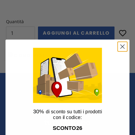
Quantità
AGGIUNGI AL CARRELLO
CONDIVIDI
CONDIVIDI
SU
FACEBOOK
30%
di sconto su tutti i prodotti
Spedizione in
con il codice:
tutta Europa
SCONTO26