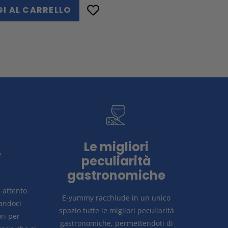
I AL CARRELLO
IDI
OK
Le migliori
e
peculiarità
gastronomiche
n attento
E-yummy racchiude in un unico
candoci
spazio tutte le migliori peculiarità
ri per
gastronomiche, permettendoti di