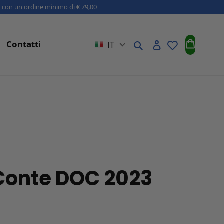
a con un ordine minimo di € 79,00
Carrell
Contatti
Cerca
Accedi
IT
 Conte DOC 2023