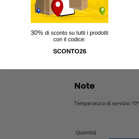
0,75 l
30%
di sconto su tutti i prodotti
Specifiche di 
con il codice:
SCONTO26
Da bere preferibilmente gi
Note
Temperatura di servizio 10
Quantità