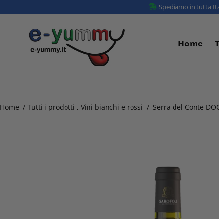
Vai
Spediamo in tutta Ita
direttamente
ai
Home
T
contenuti
Home
/
Tutti i prodotti
,
Vini bianchi e rossi
/
Serra del Conte DO