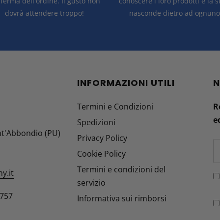
ferma dell'ordine.
Il gusto non
conoscere i loro prodotti e la 
dovrà attendere troppo!
nasconde dietro ad ognuno 
INFORMAZIONI UTILI
N
Termini e Condizioni
R
e
Spedizioni
nt'Abbondio (PU)
Privacy Policy
Cookie Policy
Termini e condizioni del
y.it
servizio
8757
Informativa sui rimborsi