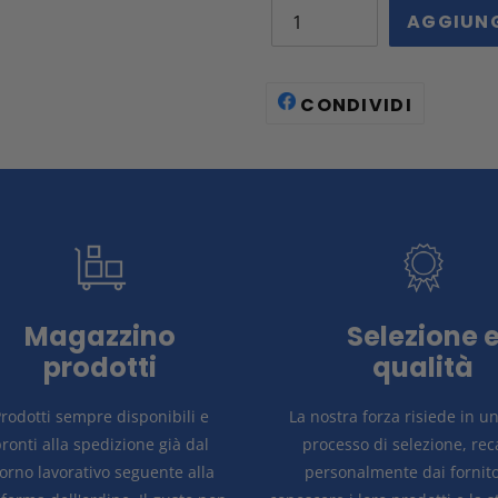
AGGIUNG
CONDIV
CONDIVIDI
SU
FACEBO
Magazzino
Selezione 
prodotti
qualità
rodotti sempre disponibili e
La nostra forza risiede in u
ronti alla spedizione già dal
processo di selezione, re
iorno lavorativo seguente alla
personalmente dai fornito