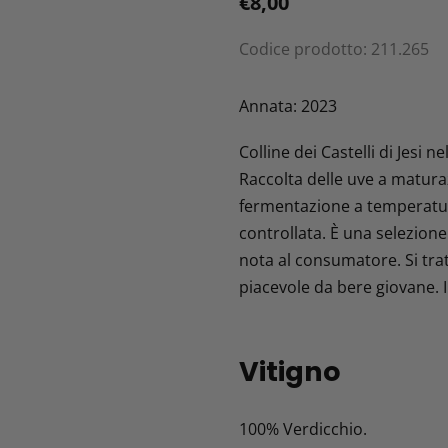
Prezzo
€8,00
di
Codice prodotto:
211.265
listino
Inserimento
del
Annata: 2023
prodotto
Colline dei Castelli di Jesi n
nel
Raccolta delle uve a maturaz
carrello
fermentazione a temperatur
controllata. È una selezione 
nota al consumatore. Si trat
piacevole da bere giovane. I
Vitigno
100% Verdicchio.