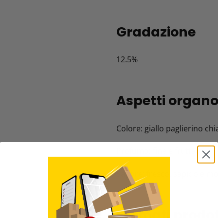
Gradazione
12.5%
Aspetti organol
Colore: giallo paglierino chia
Profumo: fine e fruttato.
Sapore: fresco, sapido e mo
Formati prodo