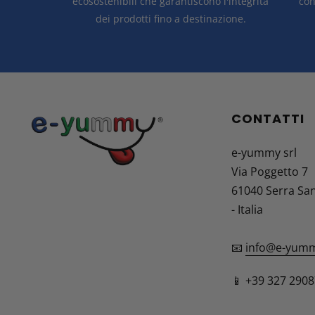
ecosostenibili che garantiscono l'integrità
con
dei prodotti fino a destinazione.
CONTATTI
e-yummy srl
Via Poggetto 7
61040 Serra Sa
- Italia
📧
info@e-yumm
📱 +39 327 290