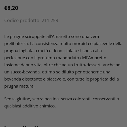
Prezzo
€8,20
di
Codice prodotto:
211.259
listino
Inserimento
del
Le prugne sciroppate all’Amaretto sono una vera
prodotto
prelibatezza. La consistenza molto morbida e piacevole della
nel
prugna tagliata a metà e denocciolata si sposa alla
carrello
perfezione con il profumo mandorlato dell’Amaretto.
Insieme danno vita, oltre che ad un frutto-dessert, anche ad
un succo-bevanda, ottimo se diluito per ottenerne una
bevanda dissetante e piacevole, con tutte le proprietà della
prugna matura.
Senza glutine, senza pectina, senza coloranti, conservanti o
qualsiasi additivo chimico.