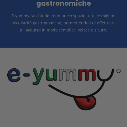
gastronomiche
E-yummy racchiude in un unico spazio tutte le migliori
peculiarità gastronomiche, permettendoti di effettuare
gli acquisti in modo
semplice, veloce e sicuro.