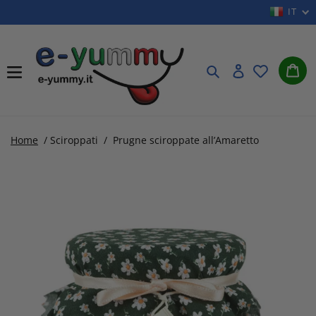
Vai
IT
direttamente
ai
Car
contenuti
Cerca
Accedi
Home
/
Sciroppati
/
Prugne sciroppate all’Amaretto