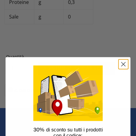
Proteine
g
0,3
Sale
g
0
Quantità
AGGIUNGI AL CARRELLO
CONDIVIDI
CONDIVIDI
SU
FACEBOOK
30%
di sconto su tutti i prodotti
con il codice: